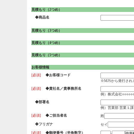
見積もり（2つめ）
◆商品名
見積もり（3つめ）
見積もり（4つめ）
見積もり（5つめ）
お客様情報
[必須]
◆お客様コード
※MJSから発行さ
[必須]
◆貴社名／貴事務所名
例）株式会社○○○○○○
◆部署名
例）営業部 営業１課
[必須]
◆ご担当者名
姓
◆フリガナ
セイ
[必須]
◆郵便番号（半角数字）
-